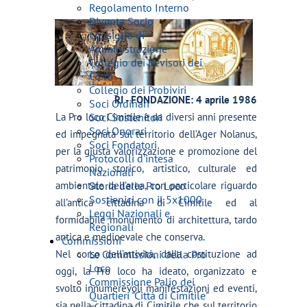
Regolamento Interno
Diventa Socio
Consiglio di
Amministrazione
Collegio dei Revisori dei
Conti
Collegio dei Probiviri
RI - FONDAZIONE: 4 aprile 1986
Soci Ordinari
La Pro loco Cimitile è da diversi anni presente
Soci Sostenitori
Soci Onorari
ed impegnata sul territorio dell’Ager Nolanus,
Soci Fondatori
per la giusta valorizzazione e promozione del
Protocolli d'intesa
patrimonio storico, artistico, culturale ed
Nazionali
ambientale dell’area, con particolare riguardo
Storia delle Pro Loco
Sostienici con il 5x1000
all’antica cittadina di Cimitile ed al
Leggi Nazionali e
formidabile monumento di architettura, tardo
Regionali
antica e medioevale che conserva.
Commissioni
Nel corso dell’attività, dalla costituzione ad
Le Commissioni della Pro
Loco
oggi, la Pro loco ha ideato, organizzato e
Commissione Palio dei
svolto innumerevoli manifestazioni ed eventi,
Quartieri "Città di Cimitile"
sia nella cittadina di Cimitile che sul territorio