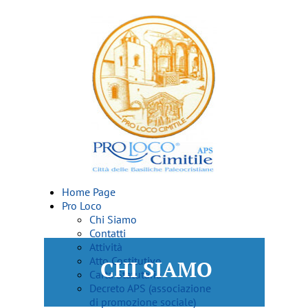
Home Page
Pro Loco
Chi Siamo
Contatti
Attività
Atto Costitutivo
CHI SIAMO
Carta Statutaria
Decreto APS (associazione
di promozione sociale)